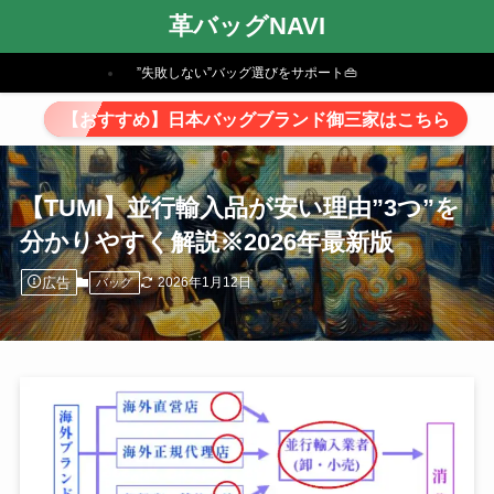
革バッグNAVI
”失敗しない”バッグ選びをサポート👜
【おすすめ】日本バッグブランド御三家はこちら
【TUMI】並行輸入品が安い理由”3つ”を
分かりやすく解説※2026年最新版
広告
2026年1月12日
バッグ