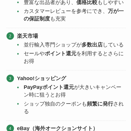
豊富な出品者があり、
価格比較
もしやすい
カスタマーレビューを参考にでき、
万が一
の保証制度
も充実
楽天市場
並行輸入専門ショップが
多数出店
している
セールや
ポイント還元
を利用するとさらに
お得
Yahoo!ショッピング
PayPayポイント還元
が大きいキャンペー
ン時に狙うとお得
ショップ独自のクーポンも
頻繁に発行
され
る
eBay（海外オークションサイト）