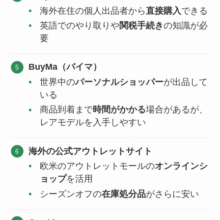
海外在住の個人出品者から
直接購入
できる
英語でのやり取りや
関税手続き
の知識が必
要
BuyMa（バイマ）
世界中の
パーソナルショッパー
が出品して
いる
商品到着まで
時間がかかる
場合があるが、
レアモデルを入手しやすい
海外の公式アウトレットサイト
欧米のアウトレットモールの
オンラインシ
ョップ
を活用
シーズンオフの
在庫処分品
がさらに安い