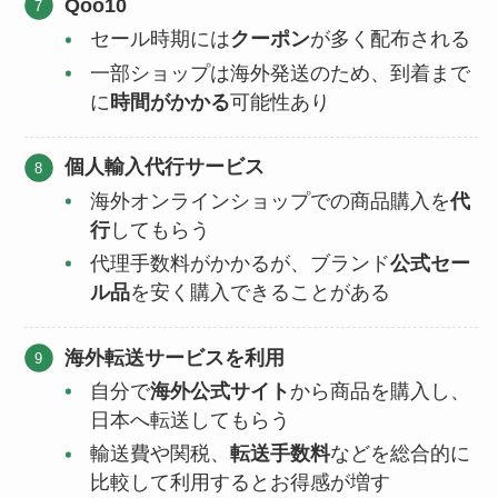
Qoo10
セール時期には
クーポン
が多く配布される
一部ショップは海外発送のため、到着まで
に
時間がかかる
可能性あり
個人輸入代行サービス
海外オンラインショップでの商品購入を
代
行
してもらう
代理手数料がかかるが、ブランド
公式セー
ル品
を安く購入できることがある
海外転送サービスを利用
自分で
海外公式サイト
から商品を購入し、
日本へ転送してもらう
輸送費や関税、
転送手数料
などを総合的に
比較して利用するとお得感が増す