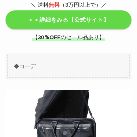
＼
送料
無料
（3万円以上で）／
＞＞詳細をみる【公式サイト】
【
30％OFF
のセール品あり】
◆コーデ