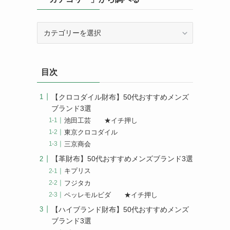
「カ
テ
ゴ
リ
目次
ー」
か
ら
【クロコダイル財布】50代おすすめメンズ
調
ブランド3選
べ
池田工芸 ★イチ押し
る
東京クロコダイル
三京商会
【革財布】50代おすすめメンズブランド3選
キプリス
フジタカ
ペッレモルビダ ★イチ押し
【ハイブランド財布】50代おすすめメンズ
ブランド3選