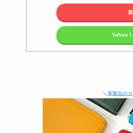
Yaho
＼
革製品のカ