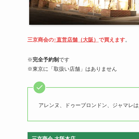
三京商会の
↑直営店舗（大阪）
で買えます
。
※
完全予約制
です
※東京に「取扱い店舗」はありません
アレンヌ、ドゥーブロンドン、ジャマレは
三京商会 大阪本店