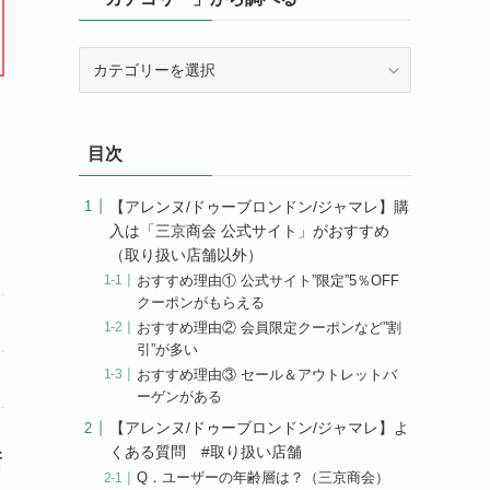
「カ
テ
ゴ
リ
目次
ー」
か
ら
【アレンヌ/ドゥーブロンドン/ジャマレ】購
調
入は「三京商会 公式サイト」がおすすめ
べ
（取り扱い店舗以外）
る
おすすめ理由① 公式サイト”限定”5％OFF
クーポンがもらえる
おすすめ理由② 会員限定クーポンなど”割
引”が多い
おすすめ理由③ セール＆アウトレットバ
ーゲンがある
【アレンヌ/ドゥーブロンドン/ジャマレ】よ
くある質問 #取り扱い店舗
新
Q．ユーザーの年齢層は？（三京商会）