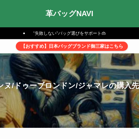
革バッグNAVI
”失敗しない”バッグ選びをサポート👜
【おすすめ】日本バッグブランド御三家はこちら
ンヌ/ドゥーブロンドン/ジャマレの購入先※