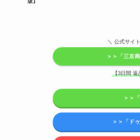
版】
＼
公式サイト
＞＞「三京
【3日間 
＞＞
＞＞「ド