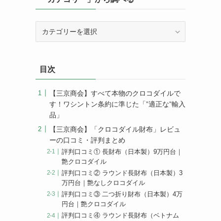
「カ
テ
ゴ
リ
目次
ー」
か
ら
【三京商会】すべて本物のクロコダイルで
調
す！ワシントン条約に準じた「”適正な”輸入
べ
品」
る
【三京商会】「クロコダイル財布」レビュ
ーの口コミ・評判まとめ
評判口コミ① 長財布（日本製）9万円台｜
艶クロコダイル
評判口コミ② ラウンド長財布（日本製）3
万円台｜艶なしクロコダイル
評判口コミ③ 二つ折り財布（日本製）4万
円台｜艶クロコダイル
評判口コミ④ ラウンド長財布（ベトナム