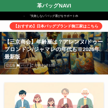
革バッグNAVI
”失敗しない”バッグ選びをサポート👜
【おすすめ】日本バッグブランド御三家はこちら
【三京商会】年齢層は？アレンヌ/ドゥー
ブロンドン/ジャマレの年代も※2026年
最新版
広告
2026年1月12日
バッグ