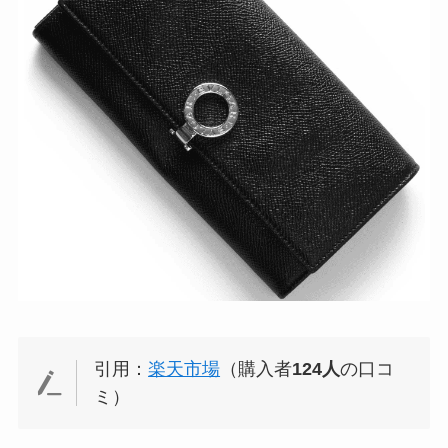
引用：
楽天市場
（購入者
124人
の口コ
ミ）