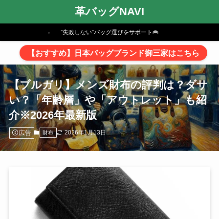
革バッグNAVI
”失敗しない”バッグ選びをサポート👜
【おすすめ】日本バッグブランド御三家はこちら
【ブルガリ】メンズ財布の評判は？ダサ
い？「年齢層」や「アウトレット」も紹
介※2026年最新版
広告
2026年1月13日
財布