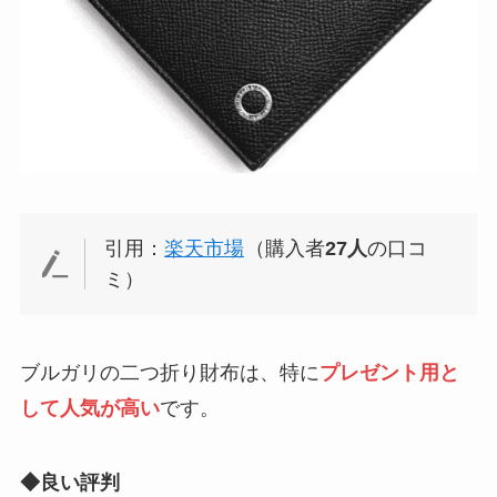
引用：
楽天市場
（購入者
27人
の口コ
ミ）
ブルガリの二つ折り財布は、特に
プレゼント用と
して人気が高い
です。
◆良い評判