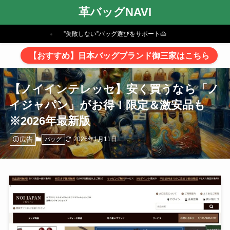
革バッグNAVI
”失敗しない”バッグ選びをサポート👜
【おすすめ】日本バッグブランド御三家はこちら
【ノイインテレッセ】安く買うなら「ノ
イジャパン」がお得！限定＆激安品も
※2026年最新版
広告
2026年1月11日
バッグ