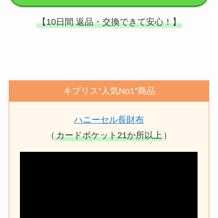
【10日間 返品・交換できて安心！】
キプリス”人気No1”商品
ハニーセル長財布
（
カードポケット21か所以上
）