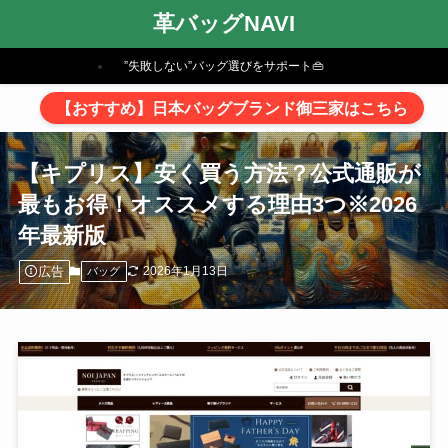
革バッグNAVI
”失敗しない”バッグ選びをサポート👜
【おすすめ】日本バッグブランド御三家はこちら
【キプリス】安く買う方法？公式通販が
最もお得！オススメする理由3つ※2026
年最新版
広告
2026年1月13日
バッグ